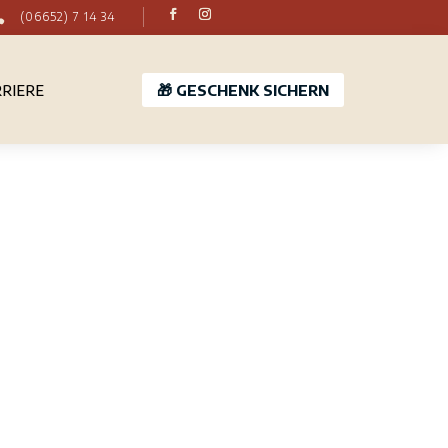

(06652) 7 14 34
🎁 GESCHENK SICHERN
RRIERE