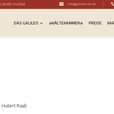

3 | 36088 Hünfeld
info@galileovital.de
DAS GALILEO
❄️KÄLTEKAMMER❄️
PREISE
KA
r: Hubert Raab