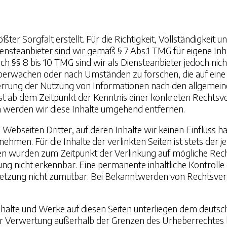
ter Sorgfalt erstellt. Für die Richtigkeit, Vollständigkeit u
nsteanbieter sind wir gemäß § 7 Abs.1 TMG für eigene Inha
 §§ 8 bis 10 TMG sind wir als Diensteanbieter jedoch nicht
erwachen oder nach Umständen zu forschen, die auf eine r
errung der Nutzung von Informationen nach den allgemeine
erst ab dem Zeitpunkt der Kenntnis einer konkreten Rechts
 werden wir diese Inhalte umgehend entfernen.
Webseiten Dritter, auf deren Inhalte wir keinen Einfluss h
men. Für die Inhalte der verlinkten Seiten ist stets der j
eiten wurden zum Zeitpunkt der Verlinkung auf mögliche Re
ng nicht erkennbar. Eine permanente inhaltliche Kontrolle d
letzung nicht zumutbar. Bei Bekanntwerden von Rechtsver
Inhalte und Werke auf diesen Seiten unterliegen dem deutsc
der Verwertung außerhalb der Grenzen des Urheberrechtes 