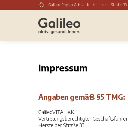

Galileo Physio & Health | Hersfelder Straße 3
Impressum
Angaben gemäß §5 TMG:
GalileoVITAL e.K.
Vertretungsberechtigter Geschäftsführe
Hersfelder Straße 33